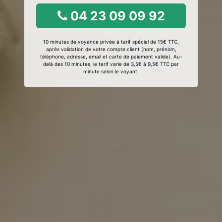
04 23 09 09 92
10 minutes de voyance privée à tarif spécial de 15€ TTC,
après validation de votre compte client (nom, prénom,
téléphone, adresse, email et carte de paiement valide). Au-
delà des 10 minutes, le tarif varie de 3,5€ à 9,5€ TTC par
minute selon le voyant.