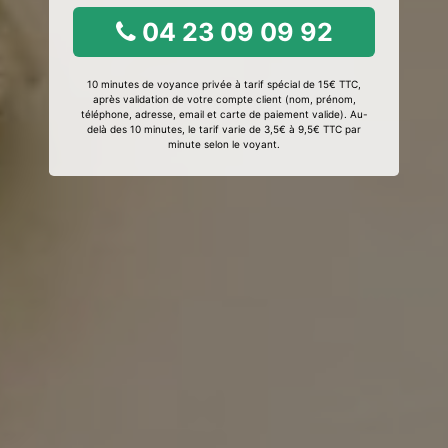
04 23 09 09 92
10 minutes de voyance privée à tarif spécial de 15€ TTC,
après validation de votre compte client (nom, prénom,
téléphone, adresse, email et carte de paiement valide). Au-
delà des 10 minutes, le tarif varie de 3,5€ à 9,5€ TTC par
minute selon le voyant.