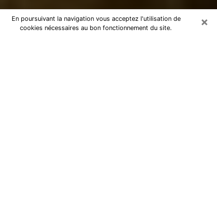
×
En poursuivant la navigation vous acceptez l'utilisation de
cookies nécessaires au bon fonctionnement du site.
Marabout à Lézignan-Corbières
Marabout à Lézignan-Corbières pour
une consultation par téléphone pas
chère
En tant que marabout professionnel à Lézignan-
Corbières, je peux vous aider à retrouver le bon
chemin en vous aidant à trouver les réponses aux
diverses questions que vous vous posez. Je le sais
c’est à cause de ces dernières que depuis quelque
temps vous n’êtes pas heureux. Vous savez très bien
au fond de vous qu’il y a quelque chose qui ne va pas
mais vous n’arrivez pas à trouver la solution pour
résoudre ces soucis. La voyance est un art très ancien
et cette dernière est utilisée pour vous permettre de