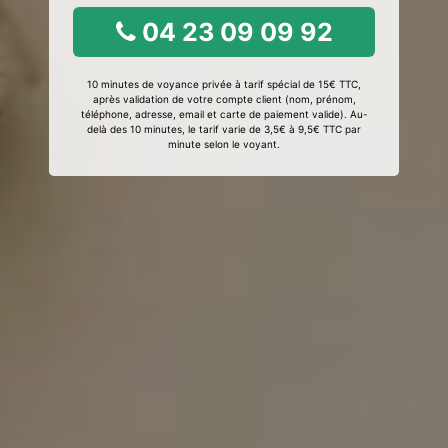
04 23 09 09 92
10 minutes de voyance privée à tarif spécial de 15€ TTC,
après validation de votre compte client (nom, prénom,
téléphone, adresse, email et carte de paiement valide). Au-
delà des 10 minutes, le tarif varie de 3,5€ à 9,5€ TTC par
minute selon le voyant.