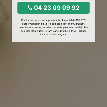
04 23 09 09 92
10 minutes de voyance privée à tarif spécial de 15€ TTC,
après validation de votre compte client (nom, prénom,
téléphone, adresse, email et carte de paiement valide). Au-
delà des 10 minutes, le tarif varie de 3,5€ à 9,5€ TTC par
minute selon le voyant.