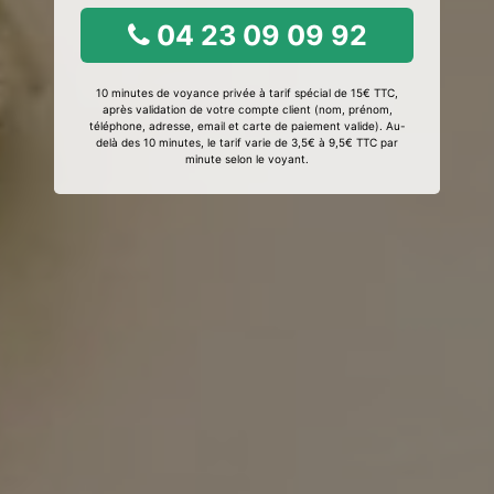
04 23 09 09 92
10 minutes de voyance privée à tarif spécial de 15€ TTC,
après validation de votre compte client (nom, prénom,
téléphone, adresse, email et carte de paiement valide). Au-
delà des 10 minutes, le tarif varie de 3,5€ à 9,5€ TTC par
minute selon le voyant.