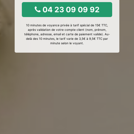
04 23 09 09 92
10 minutes de voyance privée à tarif spécial de 15€ TTC,
après validation de votre compte client (nom, prénom,
téléphone, adresse, email et carte de paiement valide). Au-
delà des 10 minutes, le tarif varie de 3,5€ à 9,5€ TTC par
minute selon le voyant.