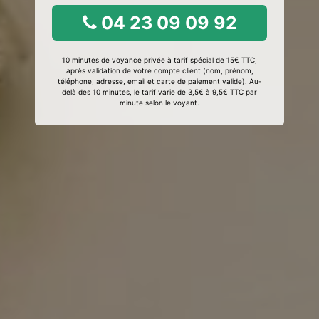
04 23 09 09 92
10 minutes de voyance privée à tarif spécial de 15€ TTC,
après validation de votre compte client (nom, prénom,
téléphone, adresse, email et carte de paiement valide). Au-
delà des 10 minutes, le tarif varie de 3,5€ à 9,5€ TTC par
minute selon le voyant.