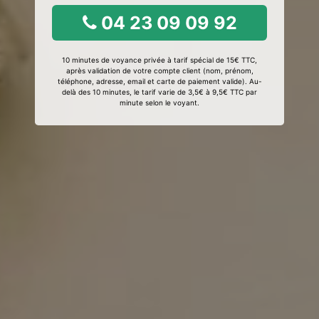
04 23 09 09 92
10 minutes de voyance privée à tarif spécial de 15€ TTC,
après validation de votre compte client (nom, prénom,
téléphone, adresse, email et carte de paiement valide). Au-
delà des 10 minutes, le tarif varie de 3,5€ à 9,5€ TTC par
minute selon le voyant.