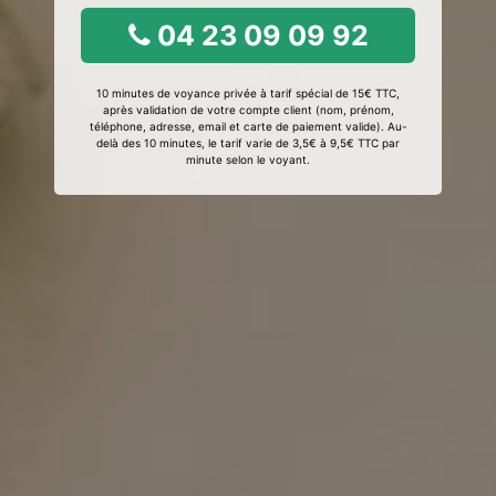
04 23 09 09 92
10 minutes de voyance privée à tarif spécial de 15€ TTC,
après validation de votre compte client (nom, prénom,
téléphone, adresse, email et carte de paiement valide). Au-
delà des 10 minutes, le tarif varie de 3,5€ à 9,5€ TTC par
minute selon le voyant.