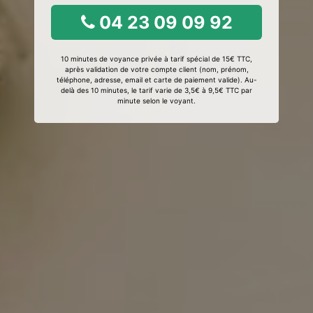
04 23 09 09 92
10 minutes de voyance privée à tarif spécial de 15€ TTC,
après validation de votre compte client (nom, prénom,
téléphone, adresse, email et carte de paiement valide). Au-
delà des 10 minutes, le tarif varie de 3,5€ à 9,5€ TTC par
minute selon le voyant.