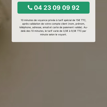
04 23 09 09 92
10 minutes de voyance privée à tarif spécial de 15€ TTC,
après validation de votre compte client (nom, prénom,
téléphone, adresse, email et carte de paiement valide). Au-
delà des 10 minutes, le tarif varie de 3,5€ à 9,5€ TTC par
minute selon le voyant.