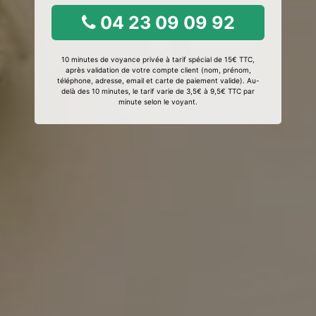
04 23 09 09 92
10 minutes de voyance privée à tarif spécial de 15€ TTC,
après validation de votre compte client (nom, prénom,
téléphone, adresse, email et carte de paiement valide). Au-
delà des 10 minutes, le tarif varie de 3,5€ à 9,5€ TTC par
minute selon le voyant.