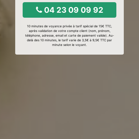
04 23 09 09 92
10 minutes de voyance privée à tarif spécial de 15€ TTC,
après validation de votre compte client (nom, prénom,
téléphone, adresse, email et carte de paiement valide). Au-
delà des 10 minutes, le tarif varie de 3,5€ à 9,5€ TTC par
minute selon le voyant.