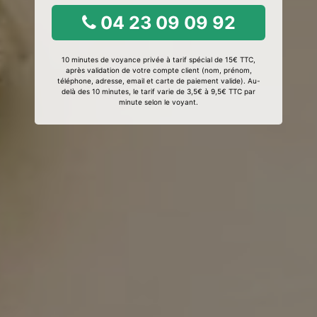
04 23 09 09 92
10 minutes de voyance privée à tarif spécial de 15€ TTC,
après validation de votre compte client (nom, prénom,
téléphone, adresse, email et carte de paiement valide). Au-
delà des 10 minutes, le tarif varie de 3,5€ à 9,5€ TTC par
minute selon le voyant.