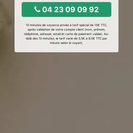
04 23 09 09 92
10 minutes de voyance privée à tarif spécial de 15€ TTC,
après validation de votre compte client (nom, prénom,
téléphone, adresse, email et carte de paiement valide). Au-
delà des 10 minutes, le tarif varie de 3,5€ à 9,5€ TTC par
minute selon le voyant.