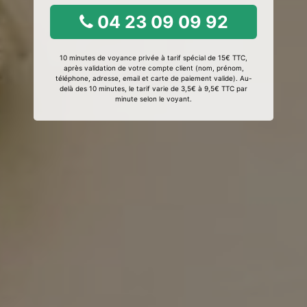
04 23 09 09 92
10 minutes de voyance privée à tarif spécial de 15€ TTC,
après validation de votre compte client (nom, prénom,
téléphone, adresse, email et carte de paiement valide). Au-
delà des 10 minutes, le tarif varie de 3,5€ à 9,5€ TTC par
minute selon le voyant.