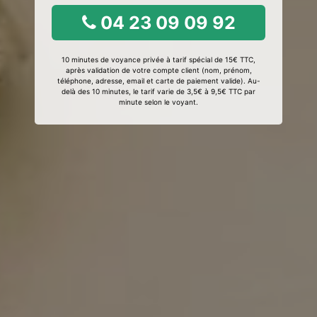
04 23 09 09 92
10 minutes de voyance privée à tarif spécial de 15€ TTC,
après validation de votre compte client (nom, prénom,
téléphone, adresse, email et carte de paiement valide). Au-
delà des 10 minutes, le tarif varie de 3,5€ à 9,5€ TTC par
minute selon le voyant.