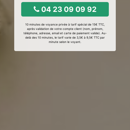
04 23 09 09 92
10 minutes de voyance privée à tarif spécial de 15€ TTC,
après validation de votre compte client (nom, prénom,
téléphone, adresse, email et carte de paiement valide). Au-
delà des 10 minutes, le tarif varie de 3,5€ à 9,5€ TTC par
minute selon le voyant.